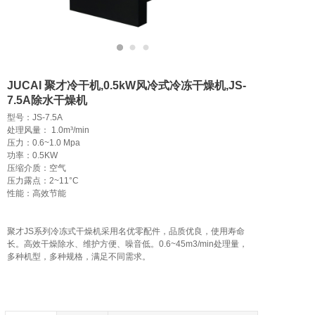
JUCAI 聚才冷干机,0.5kW风冷式冷冻干燥机,JS-
7.5A除水干燥机
型号：JS-7.5A

处理风量： 1.0m³/min

压力：0.6~1.0 Mpa

功率：0.5KW

压缩介质：空气

压力露点：2~11°C

性能：高效节能

聚才JS系列冷冻式干燥机采用名优零配件，品质优良，使用寿命
长。高效干燥除水、维护方便、噪音低。0.6~45m3/min处理量，
多种机型，多种规格，满足不同需求。