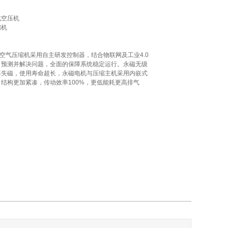
空压机

机

W空气压缩机采用自主研发控制器，结合物联网及工业4.0
，预测并解决问题，全面的保障系统稳定运行。永磁无级
不失磁，使用寿命超长，永磁电机与压缩主机采用内嵌式
结构更加紧凑，传动效率100%，更低能耗更高排气