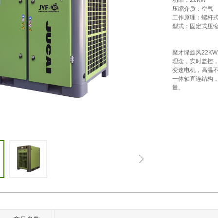
功率：22KW

压缩介质：空气

工作原理：螺杆式
型式：固定式压缩
聚才绿旋风22K
理念，实时监控
变速电机，高温
一体轴直连结构，
量。