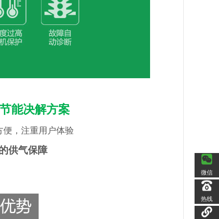
统节能决解方案
方便，注重用户体验
的供气保障
微信
微信
热线
热线