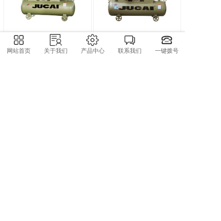
JUCAI 聚才7.5kW
JUCAI 聚才11kW
活塞式空压机...
活塞式空压机 ...
网站首页
关于我们
产品中心
联系我们
一键拨号
查看详情
查看详情
JUCAI 聚才11kW
活塞式空压机,...
查看详情