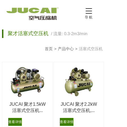

导 航
聚才活塞式空压机
/ 流量: 0.3-2m3/min
首页
>
产品中心
>
活塞式空压机
JUCAI 聚才1.5kW
JUCAI 聚才2.2kW
活塞式空压机...
活塞式空压机,...
查看详情
查看详情