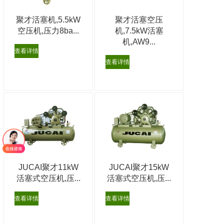
聚才活塞机,5.5kW
聚才活塞空压
空压机,压力8ba...
机,7.5kW活塞
机,AW9...
查看详情
查看详情
JUCAI聚才11kW
JUCAI聚才15kW
活塞式空压机,压...
活塞式空压机,压...
查看详情
查看详情