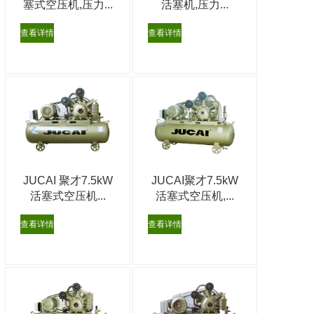
塞式空压机,压力...
活塞机,压力...
查看详情
查看详情
JUCAI 聚才7.5kW
JUCAI聚才7.5kW
活塞式空压机...
活塞式空压机,...
查看详情
查看详情