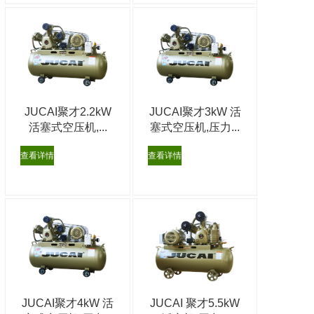
JUCAI聚才2.2kW
JUCAI聚才3kW 活
活塞式空压机,...
塞式空压机,压力...
查看详情
查看详情
JUCAI聚才4kW 活
JUCAI 聚才5.5kW