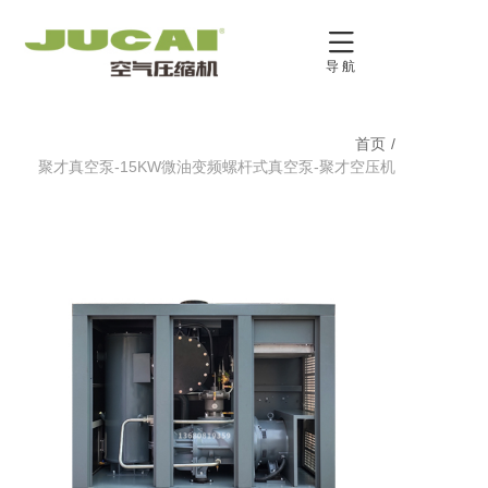

导 航
首页
/
聚才真空泵-15KW微油变频螺杆式真空泵-聚才空压机