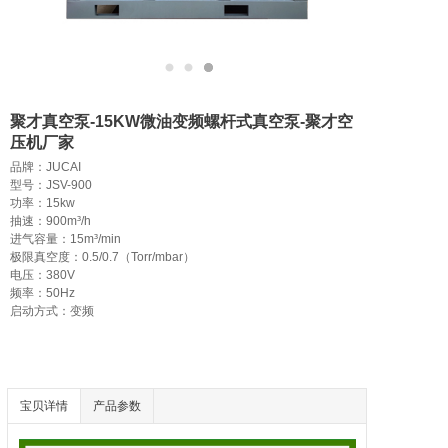
聚才真空泵-15KW微油变频螺杆式真空泵-聚才空
压机厂家
品牌：JUCAI

型号：JSV-900

功率：15kw

抽速：900m³/h

进气容量：15m³/min

极限真空度：0.5/0.7（Torr/mbar）

电压：380V

频率：50Hz

启动方式：变频 
宝贝详情
产品参数